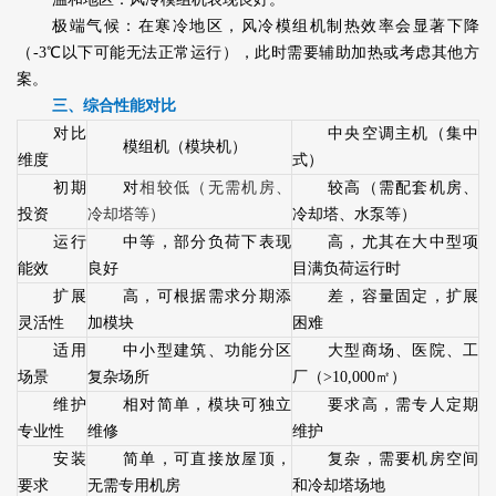
极端气候：在寒冷地区，风冷模组机制热效率会显著下降
（-3℃以下可能无法正常运行），此时需要辅助加热或考虑其他方
案。
三、综合性能对比
对比
中央空调主机（集中
模组机（模块机）
维度
式）
初期
对
相
较低（无需机房、
较高（需配套机房、
投资
冷却塔等）
冷却塔、水泵等）
运行
中等，部分负荷下表现
高，尤其在大中型项
能效
良好
目满负荷运行时
扩展
高，可根据需求分期添
差，容量固定，扩展
灵活性
加模块
困难
适用
中小型建筑、功能分区
大型商场、医院、工
场景
复杂场所
厂（>10,000㎡）
维护
相对简单，模块可独立
要求高，需专人定期
专业性
维修
维护
安装
简单，可直接放屋顶，
复杂，需要机房空间
要求
无需专用机房
和冷却塔场地