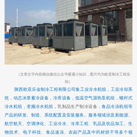
（文章文字内容摘自微信公众号暖通小知识，图片均为欧亚制冷工程实
拍）
陕西欧亚乐金制冷工程有限公司集
工业冷水机组
，
工业冷却系
统
，
动态冰浆蓄冷设备
，
冷库设备
，
低温空气源热泵机组
，
螺杆式
冷水机组
，
变频冷水机组
，
乳制品生产制冷设备
，
食品冷冻机组
等
产品的研发、制造、系统配置及安装服务。服务领域涉及新能源、
航空航天、空调净化、工业冷水、冷库工程、乳品及饮品加工、生
物技术、电子科技、食品速冻、农副产品及中药材烘干等多个领