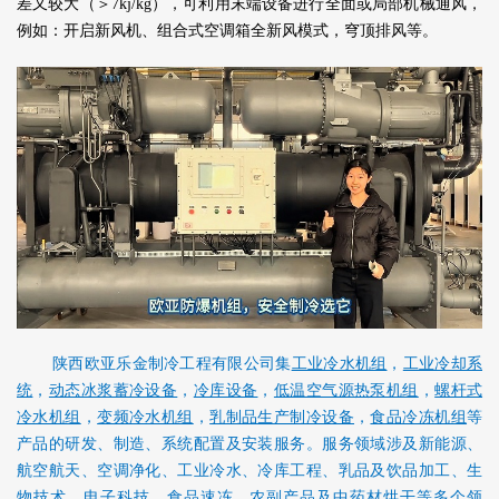
差又较大（＞7kj/kg），可利用末端设备进行全面或局部机械通风，
例如：开启新风机、组合式空调箱全新风模式，穹顶排风等。
陕西欧亚乐金制冷工程有限公司集
工业冷水机组
，
工业冷却系
统
，
动态冰浆蓄冷设备
，
冷库设备
，
低温空气源热泵机组
，
螺杆式
冷水机组
，
变频冷水机组
，
乳制品生产制冷设备
，
食品冷冻机组
等
产品的研发、制造、系统配置及安装服务。服务领域涉及新能源、
航空航天、空调净化、工业冷水、冷库工程、乳品及饮品加工、生
物技术、电子科技、食品速冻、农副产品及中药材烘干等多个领