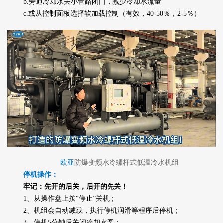
b.旁通冷却水关小管路闭门，减少冷却水流量
c.或从控制面板选择软加载控制（有效，40-50％，2-5％）
欧亚
防爆变频水冷螺杆式低温冷水机组
停机操作：
牢记：先开的后关，后开的先关！
1、从操作盘上按“停止”关机；
2、机组会自动减载，执行停机润滑等程序后停机；
3、停机5分钟后关闭冷却水泵；