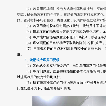
（2）若采用现场灌注发泡方式密封隔热板接缝，应确
空隙，确保隔热材料粘合牢固。接缝处的密封材料应抗老化
好。密封材料不得有偏移、离位现象，以确保接缝处密封严
（3）若采用密封胶条密封隔热板接缝，接缝尺寸不得大
（4）组成库体的隔热板沿其高度方向应为整体结构，
（5）冷库地坪隔热层厚度应不低于100毫米，以确保冷
（6）库体顶棚的吊点结构应采取措施降低“冷桥”效应
（7）与库板相连的吊点材料应具有较小的导热系数，
度。
8、装配式冷库库门要求
（1）装配式冷库应配置铰链门、自动单侧滑动门和单
（2）冷库门厚度、面层和绝热性能要求与库板相同，
以提高冷库的稳定性和耐久性。
（3）所有低温冷库门的门框内应埋设防止密封条被冻
门在低温环境下仍能正常开启和关闭。